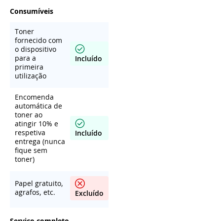
Consumíveis
Toner
fornecido com
o dispositivo
para a
Incluído
primeira
utilização
Encomenda
automática de
toner ao
atingir 10% e
respetiva
Incluído
entrega (nunca
fique sem
toner)
Papel gratuito,
agrafos, etc.
Excluído
Serviço completo