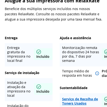
Alugue a sua impressora com RelaxRate
Beneficie dos múltiplos serviços incluídos nos nossos
pacotes RelaxRate. Consulte os nossos pacotes RelaxRate e
alugue a sua impressora desejada por uma taxa mensal fixa.
Entrega
Ajuda e assistência
Entrega
Monitorização remota
gratuita da
do dispositivo 24 horas
impressora no
por dia, 7 dias por
Incluído
I
local final
semana
Tempo médio de
Pr
Serviço de instalação
resposta em horas
dia
Instalação e
ativação da
Sustentabilidade
impressora no
Incluído
local
Serviço de Recolha de
Toners Usados
I
Instalação do