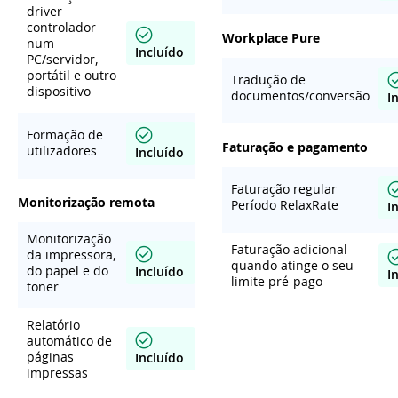
driver
controlador
Workplace Pure
num
Incluído
PC/servidor,
portátil e outro
Tradução de
dispositivo
documentos/conversão
I
Formação de
Faturação e pagamento
utilizadores
Incluído
Faturação regular
Monitorização remota
Período RelaxRate
I
Monitorização
Faturação adicional
da impressora,
quando atinge o seu
do papel e do
Incluído
I
limite pré-pago
toner
Relatório
automático de
páginas
Incluído
impressas