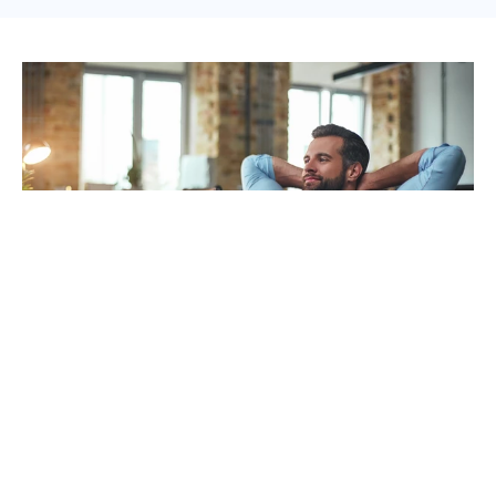
Obtenha a sua impressora com
RelaxRate
Pode obter uma série de benefícios para o cliente, incluindo
serviços no local e muito mais, alugando uma impressora
com a RelaxRate. Dê uma vista de olhos aos nossos pacotes